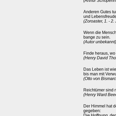
(Arthur Schopenh
Anderen Gutes tun
und Lebensfreude
(Zoroaster, 1. - 2
Wenn die Mensche
bange zu sein.
(Autor unbekannt
Finde heraus, wo 
(Henry David Tho
Das Leben ist wie
bis man mit Verwu
(Otto von Bismar
Reichtümer sind n
(Henry Ward Beec
Der Himmel hat d
gegeben:
Die Hoffnung, de