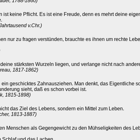
auer, 1788-1860)
 ist keine Pflicht. Es ist eine Freude, denn es mehrt deine eig
.
. Jahrtausend v.Chr.)
n nur zu fragen verstünden, brauchte es ihnen um rechte Lebe
)
deine stärksten Wurzeln liegen, und verlange nicht nach ander
reau, 1817-1862)
 ein geschicktes Zahnausziehen. Man denkt, das Eigentliche so
nderung sieht, daß es schon vorbei ist.
ck, 1815-1898)
icht das Ziel des Lebens, sondern ein Mittel zum Leben.
her, 1813-1887)
en Menschen als Gegengewicht zu den Mühseligkeiten des Leb
n Schlaf und das Lachen.