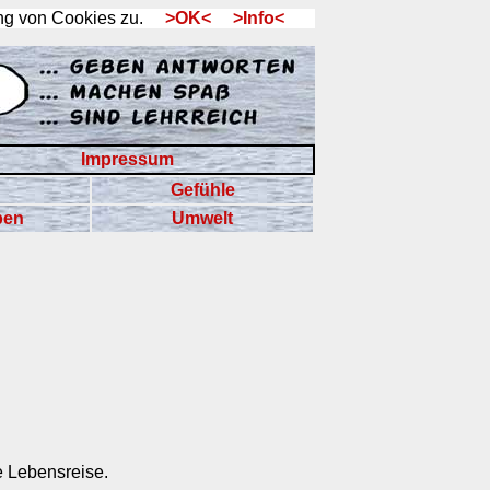
ng von Cookies zu.
>OK<
>Info<
Impressum
Gefühle
ben
Umwelt
e Lebensreise.